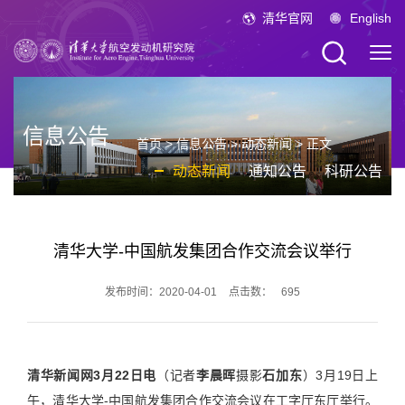
清华官网
English
信息公告
首页
>
信息公告
>
动态新闻
> 正文
动态新闻
通知公告
科研公告
清华大学-中国航发集团合作交流会议举行
发布时间：2020-04-01
点击数：
695
清华新闻网3月22日电
（记者
李晨晖
摄影
石加东
）3月19日上
午，清华大学-中国航发集团合作交流会议在工字厅东厅举行。