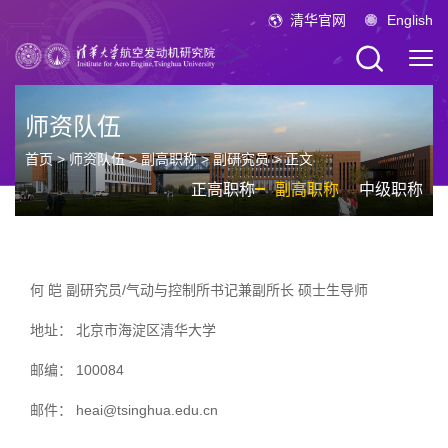
清华官网
English
师资队伍
首页
>
师资队伍
>
副高职称
>
副研究员
> 正文
正高职称
副高职称
中级职称
何 皑 副研究员/气动与控制所书记兼副所长 硕士生导师
地址： 北京市海淀区清华大学
邮编： 100084
邮件： heai@tsinghua.edu.cn