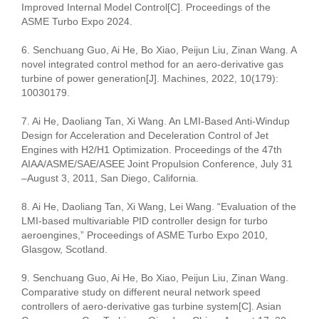
Improved Internal Model Control[C]. Proceedings of the
ASME Turbo Expo 2024.
6. Senchuang Guo, Ai He, Bo Xiao, Peijun Liu, Zinan Wang. A
novel integrated control method for an aero-derivative gas
turbine of power generation[J]. Machines, 2022, 10(179):
10030179.
7. Ai He, Daoliang Tan, Xi Wang. An LMI-Based Anti-Windup
Design for Acceleration and Deceleration Control of Jet
Engines with H2/H1 Optimization. Proceedings of the 47th
AIAA/ASME/SAE/ASEE Joint Propulsion Conference, July 31
–August 3, 2011, San Diego, California.
8. Ai He, Daoliang Tan, Xi Wang, Lei Wang. “Evaluation of the
LMI-based multivariable PID controller design for turbo
aeroengines,” Proceedings of ASME Turbo Expo 2010,
Glasgow, Scotland.
9. Senchuang Guo, Ai He, Bo Xiao, Peijun Liu, Zinan Wang.
Comparative study on different neural network speed
controllers of aero-derivative gas turbine system[C]. Asian