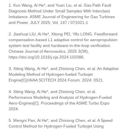
1. Kun Wang, Ai He*, and Yuan Liu, et al. Gas Path Fault
Diagnosis Method Under Small Samples With Interclass
Imbalance. ASME Journal of Engineering for Gas Turbines
and Power. JULY 2025, Vol. 147 / 071021-1
2. Jiashuai LIU, Ai He*, Xitong PEI, Yifu LONG, Feedforward
compensation-based L1 adaptive control for aeropropulsion
system test facility and hardware-in-the-loop verification.
Chinese Journal of Aeronautics, 2025 3(38),
https://doi.org/10.1016/j.cja.2024.103386.
3. Xiting Wang, Ai He*, and Zhixiong Chen, et al. An Adaptive
Modeling Method of Hydrogen-fueled Turbojet
Engine[C]//AIAA SCITECH 2024 Forum. 2024: 0521.
4. Xiting Wang, Ai He*, and Zhixiong Chen, et al.
Performance Modeling and Analysis of Hydrogen-Fueled
Aero-Engines[C]. Proceedings of the ASME Turbo Expo
2024.
5. Mengni Pan, Ai He*, and Zhixiong Chen, et al. A Speed
Control Method for Hydrogen-Fueled Turbojet Using